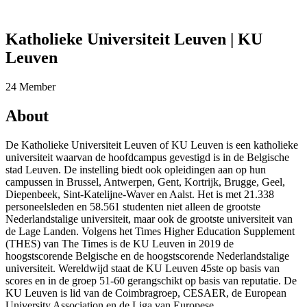
Katholieke Universiteit Leuven | KU
Leuven
24 Member
About
De Katholieke Universiteit Leuven of KU Leuven is een katholieke
universiteit waarvan de hoofdcampus gevestigd is in de Belgische
stad Leuven. De instelling biedt ook opleidingen aan op hun
campussen in Brussel, Antwerpen, Gent, Kortrijk, Brugge, Geel,
Diepenbeek, Sint-Katelijne-Waver en Aalst. Het is met 21.338
personeelsleden en 58.561 studenten niet alleen de grootste
Nederlandstalige universiteit, maar ook de grootste universiteit van
de Lage Landen. Volgens het Times Higher Education Supplement
(THES) van The Times is de KU Leuven in 2019 de
hoogstscorende Belgische en de hoogstscorende Nederlandstalige
universiteit. Wereldwijd staat de KU Leuven 45ste op basis van
scores en in de groep 51-60 gerangschikt op basis van reputatie. De
KU Leuven is lid van de Coimbragroep, CESAER, de European
University Association en de Liga van Europese